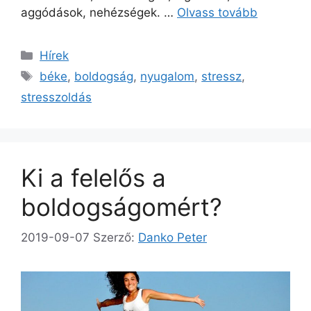
aggódások, nehézségek. …
Olvass tovább
Kategória
Hírek
Címkék
béke
,
boldogság
,
nyugalom
,
stressz
,
stresszoldás
Ki a felelős a
boldogságomért?
2019-09-07
Szerző:
Danko Peter