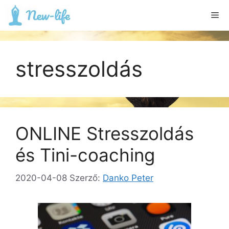
Kilépés
Me
a
tartalomba
stresszoldás
ONLINE Stresszoldás
és Tini-coaching
2020-04-08
Szerző:
Danko Peter