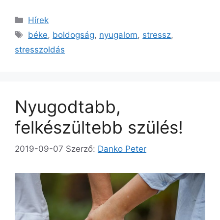
Kategória
Hírek
Címkék
béke
,
boldogság
,
nyugalom
,
stressz
,
stresszoldás
Nyugodtabb,
felkészültebb szülés!
2019-09-07
Szerző:
Danko Peter