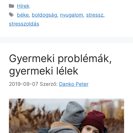
Kategória
Hírek
Címkék
béke
,
boldogság
,
nyugalom
,
stressz
,
stresszoldás
Gyermeki problémák,
gyermeki lélek
2019-09-07
Szerző:
Danko Peter