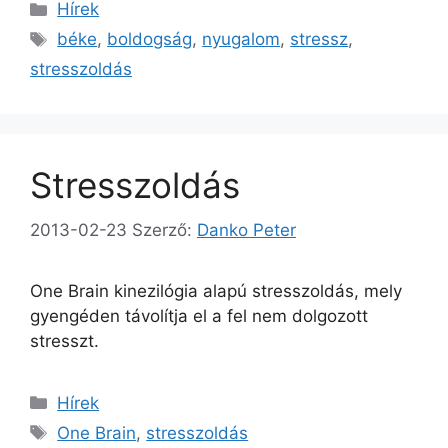
Kategória
Hírek
Címkék
béke
,
boldogság
,
nyugalom
,
stressz
,
stresszoldás
Stresszoldás
2013-02-23
Szerző:
Danko Peter
One Brain kinezilógia alapú stresszoldás, mely
gyengéden távolítja el a fel nem dolgozott
stresszt.
Kategória
Hírek
Címkék
One Brain
,
stresszoldás