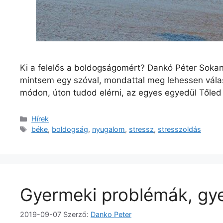
Ki a felelős a boldogságomért? Dankó Péter Sokan
mintsem egy szóval, mondattal meg lehessen válas
módon, úton tudod elérni, az egyes egyedül Tőled
Kategória
Hírek
Címkék
béke
,
boldogság
,
nyugalom
,
stressz
,
stresszoldás
Gyermeki problémák, gye
2019-09-07
Szerző:
Danko Peter