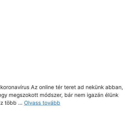
koronavírus Az online tér teret ad nekünk abban,
z egy megszokott módszer, bár nem igazán élünk
 az több …
Olvass tovább