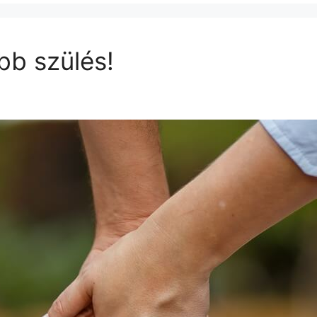
bb szülés!