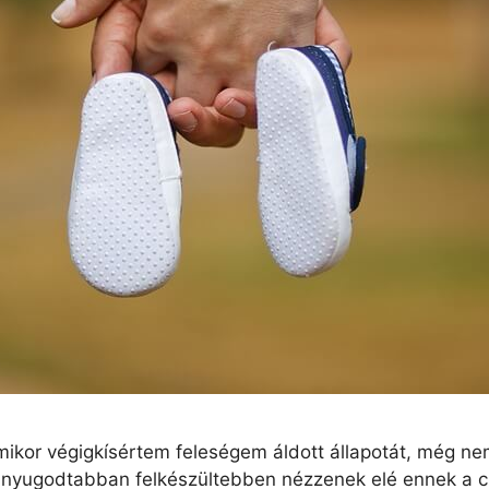
ikor végigkísértem feleségem áldott állapotát, még nem
nyugodtabban felkészültebben nézzenek elé ennek a 