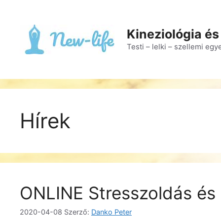
Kilépés
a
tartalomba
Kineziológia és
Testi – lelki – szellemi eg
Hírek
ONLINE Stresszoldás és 
2020-04-08
Szerző:
Danko Peter