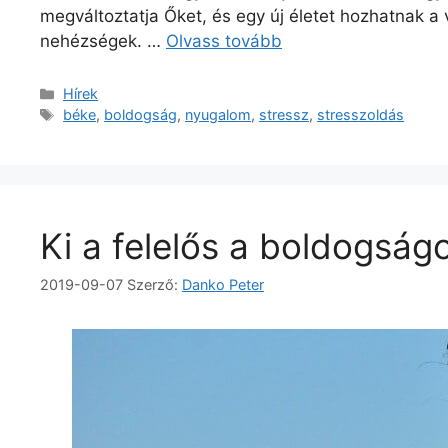
megváltoztatja Őket, és egy új életet hozhatnak a
nehézségek. …
Olvass tovább
Kategória
Hírek
Címkék
béke
,
boldogság
,
nyugalom
,
stressz
,
stresszoldás
Ki a felelős a boldogság
2019-09-07
Szerző:
Danko Peter