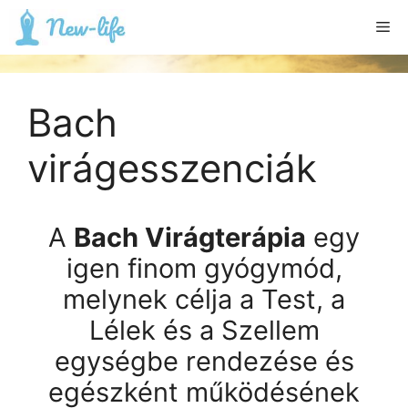
Kilépés
Me
a
tartalomba
Bach
virágesszenciák
A
Bach Virágterápia
egy
igen finom gyógymód,
melynek célja a Test, a
Lélek és a Szellem
egységbe rendezése és
egészként működésének