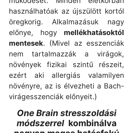
működését. Minden életkorban
használhatóak az újszülött kortól
öregkorig. Alkalmazásuk nagy
előnye, hogy
mellékhatásoktól
mentesek
. (Mivel az esszenciák
nem tartalmazzák a virágok,
növények fizikai szintű részeit,
ezért aki allergiás valamilyen
növényre, az is élvezheti a Bach-
virágesszenciák előnyeit.)
One Brain stresszoldási
módszerrel
kombinálva