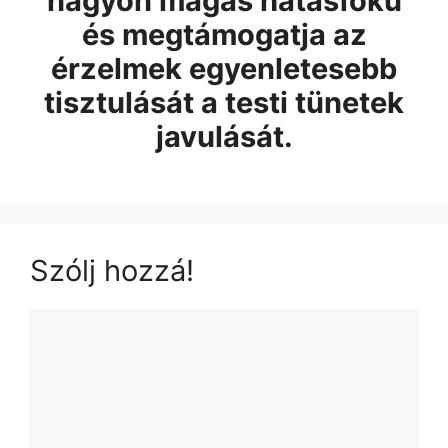
nagyon magas hatásfokú
és megtámogatja az
érzelmek egyenletesebb
tisztulását a testi tünetek
javulását.
Szólj hozzá!
Hozzászólás