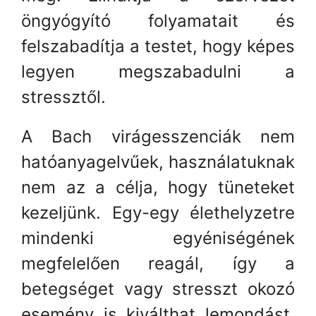
öngyógyító folyamatait és
felszabadítja a testet, hogy képes
legyen megszabadulni a
stressztől.
A Bach virágesszenciák nem
hatóanyagelvűek, használatuknak
nem az a célja, hogy tüneteket
kezeljünk. Egy-egy élethelyzetre
mindenki egyéniségének
megfelelően reagál, így a
betegséget vagy stresszt okozó
esemény is kiválthat lemondást,