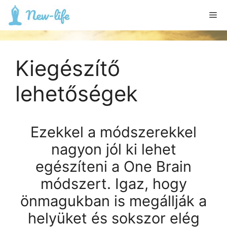
Kilépés
Me
a
tartalomba
Kiegészítő
lehetőségek
Ezekkel a módszerekkel
nagyon jól ki lehet
egészíteni a One Brain
módszert. Igaz, hogy
önmagukban is megállják a
helyüket és sokszor elég