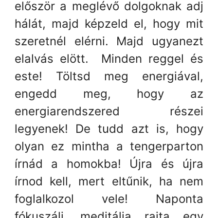
először a meglévő dolgoknak adj
hálát, majd képzeld el, hogy mit
szeretnél elérni. Majd ugyanezt
elalvás elött. Minden reggel és
este! Töltsd meg energiával,
engedd meg, hogy az
energiarendszered részei
legyenek! De tudd azt is, hogy
olyan ez mintha a tengerparton
írnád a homokba! Újra és újra
írnod kell, mert eltűnik, ha nem
foglalkozol vele! Naponta
fókuszálj, meditálja rajta egy