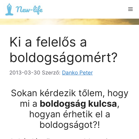
Kilépés
Me
a
tartalomba
Ki a felelős a
boldogságomért?
2013-03-30
Szerző:
Danko Peter
Sokan kérdezik tőlem, hogy
mi a
boldogság kulcsa
,
hogyan érhetik el a
boldogságot?!