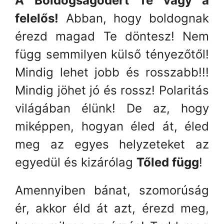
A Boldogságodért Te vagy a
felelős!
Abban, hogy boldognak
érezd magad Te döntesz! Nem
függ semmilyen külső tényezőtől!
Mindig lehet jobb és rosszabb!!!
Mindig jöhet jó és rossz! Polaritás
világában élünk! De az, hogy
miképpen, hogyan éled át, éled
meg az egyes helyzeteket az
egyedül és kizárólag
Tőled függ
!
Amennyiben bánat, szomorúság
ér, akkor éld át azt, érezd meg,