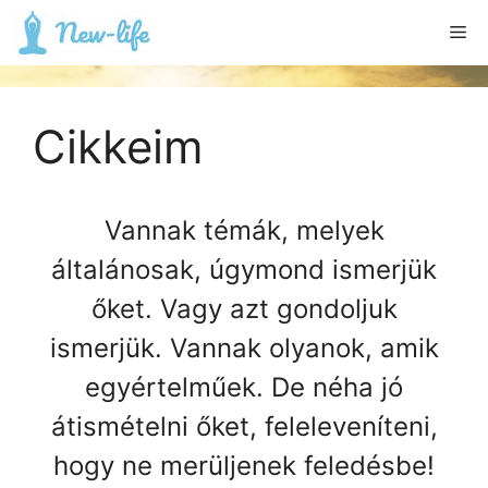
Kilépés
Me
a
tartalomba
Cikkeim
Vannak témák, melyek
általánosak, úgymond ismerjük
őket. Vagy azt gondoljuk
ismerjük. Vannak olyanok, amik
egyértelműek. De néha jó
átismételni őket, feleleveníteni,
hogy ne merüljenek feledésbe!